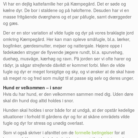
Vi har en dejlig kattefamilie her på Kæmpegård. Det er søde og
kælne dyr. De bor i staldene og på hølofterne. Desuden har vi en
masse fritgående dværghøns og et par påfugle, samt dværggeder
og gæs.
Der er en stor variation af vilde fugle og dyr på vores braklagte jord
omkring Kæmpegård. Her kan man opleve småfugle, bl.a. lærker,
bogfinker, gærdesmutter, mejser og nattergale. Højere oppe i
fødekæden stryger de flyvende jægere rundt, bl.a. spurvehøg,
duehøg, musvåge, kærhøg og ravn. På jorden ser vi ofte harer og
rådyr, ja sågar strejfende dåvildt er kommet forbi. Men de vilde
fugle og dyr er meget forsigtige og sky, og vi ønsker at de skal have
så meget ro og fred som muligt til at passe sig selv og deres unger.
Hund er velkommen – i snor
Hvis du har hund, er den velkommen sammen med dig. Uden døre
skal din hund dog altid holdes i snor.
Hunden skal holdes i snor både for at undgå, at der opstår kedelige
situationer i forhold til gårdens dyr og for at skåne områdets vilde
fugle og dyr for stress og unødig overlast.
Som vi også skriver i afsnittet om de
formelle betingelser
for at